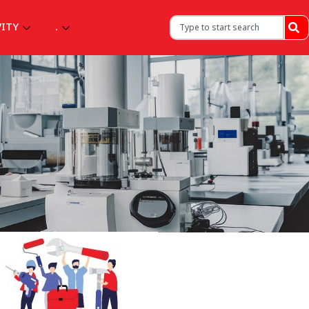
VITY
.