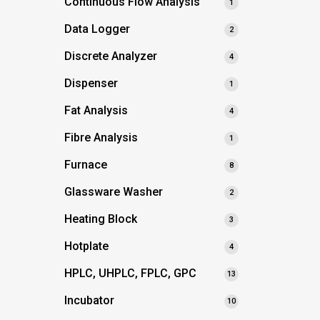
Continuous Flow Analysis
1
Data Logger
2
Discrete Analyzer
4
Dispenser
1
Fat Analysis
4
Fibre Analysis
1
Furnace
8
Glassware Washer
2
Heating Block
3
Hotplate
4
HPLC, UHPLC, FPLC, GPC
13
Incubator
10