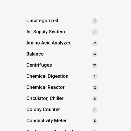
Uncategorized
7
Air Supply System
1
Amino Acid Analyzer
2
Balance
4
Centrifuges
21
Chemical Digestion
1
Chemical Reactor
2
Circulator, Chiller
6
Colony Counter
1
Conductivity Meter
5