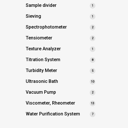
Sample divider
1
Sieving
1
Spectrophotometer
2
Tensiometer
2
Texture Analyzer
1
Titration System
8
Turbidity Meter
5
Ultrasonic Bath
10
Vacuum Pump
2
Viscometer, Rheometer
13
Water Purification System
7