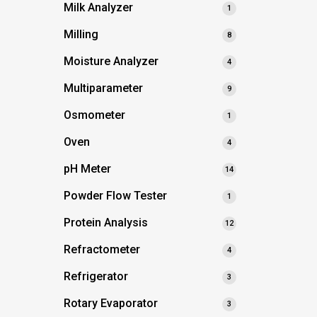
Milk Analyzer
1
Milling
8
Moisture Analyzer
4
Multiparameter
9
Osmometer
1
Oven
4
pH Meter
14
Powder Flow Tester
1
Protein Analysis
12
Refractometer
4
Refrigerator
3
Rotary Evaporator
3