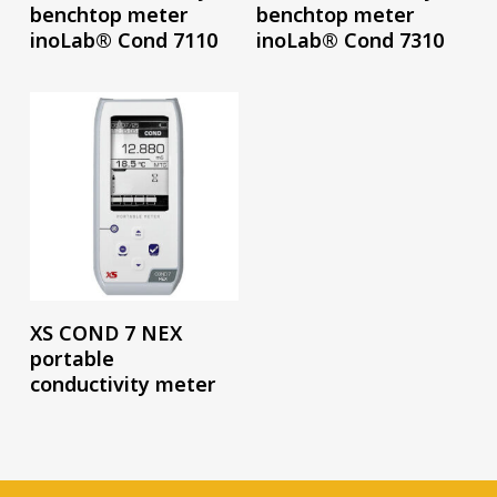
benchtop meter
benchtop meter
inoLab® Cond 7110
inoLab® Cond 7310
อ่านเพิ่ม
XS COND 7 NEX
portable
conductivity meter