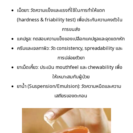
เม็ดยา: วัดความแข็งและแรงที่ใช้ในการทำให้แตก
(hardness & friability test) เพื่อประกันความคงตัวใน
การขนส่ง
แคปซูล: ทดสอบความแข็งของเปลือกแคปซูลและจุดแตกหัก
ครีมและเจลทาผิว: วัด consistency, spreadability และ
การปล่อยตัวยา
ยาเม็ดเคี้ยว: ประเมิน mouthfeel และ chewability เพื่อ
ให้เหมาะสมกับผู้ป่วย
ยาน้ำ (Suspension/Emulsion): วัดความหนืดและความ
เสถียรของตะกอน