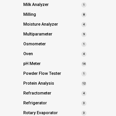
Milk Analyzer
1
Milling
8
Moisture Analyzer
4
Multiparameter
9
Osmometer
1
Oven
4
pH Meter
14
Powder Flow Tester
1
Protein Analysis
12
Refractometer
4
Refrigerator
3
Rotary Evaporator
3