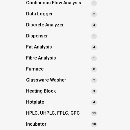
Continuous Flow Analysis
1
Data Logger
2
Discrete Analyzer
4
Dispenser
1
Fat Analysis
4
Fibre Analysis
1
Furnace
8
Glassware Washer
2
Heating Block
3
Hotplate
4
HPLC, UHPLC, FPLC, GPC
13
Incubator
10