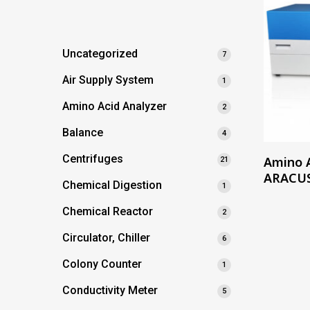
Uncategorized
7
Air Supply System
1
Amino Acid Analyzer
2
Balance
4
Centrifuges
Amino 
21
ARACUS
Chemical Digestion
1
Chemical Reactor
2
Circulator, Chiller
6
Colony Counter
1
Conductivity Meter
5