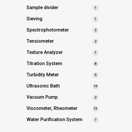
Sample divider
1
Sieving
1
Spectrophotometer
2
Tensiometer
2
Texture Analyzer
1
Titration System
8
Turbidity Meter
5
Ultrasonic Bath
10
Vacuum Pump
2
Viscometer, Rheometer
13
Water Purification System
7