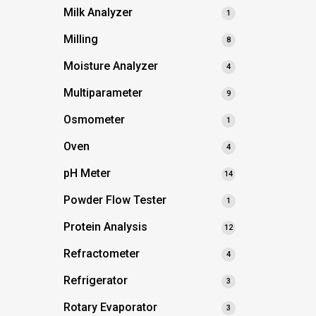
Milk Analyzer
1
Milling
8
Moisture Analyzer
4
Multiparameter
9
Osmometer
1
Oven
4
pH Meter
14
Powder Flow Tester
1
Protein Analysis
12
Refractometer
4
Refrigerator
3
Rotary Evaporator
3