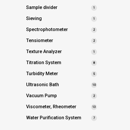
Sample divider
1
Sieving
1
Spectrophotometer
2
Tensiometer
2
Texture Analyzer
1
Titration System
8
Turbidity Meter
5
Ultrasonic Bath
10
Vacuum Pump
2
Viscometer, Rheometer
13
Water Purification System
7