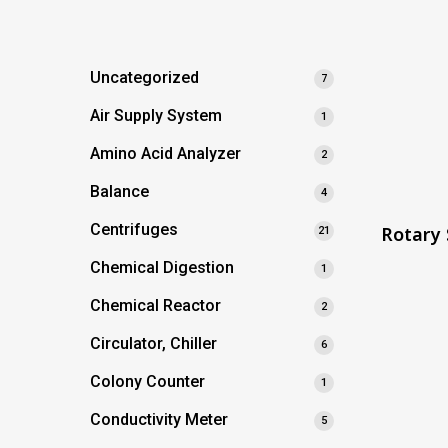
Uncategorized
7
Air Supply System
1
Amino Acid Analyzer
2
Balance
4
Centrifuges
Rotary 
21
Chemical Digestion
1
Chemical Reactor
2
Circulator, Chiller
6
Colony Counter
1
Conductivity Meter
5