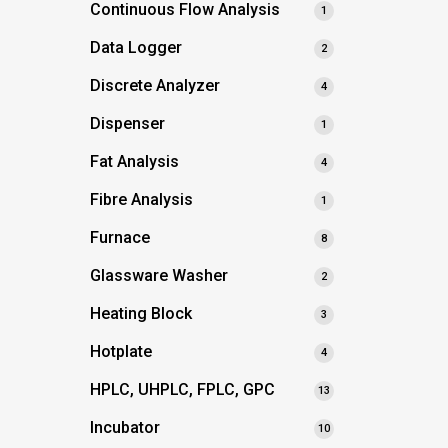
Continuous Flow Analysis
1
Data Logger
2
Discrete Analyzer
4
Dispenser
1
Fat Analysis
4
Fibre Analysis
1
Furnace
8
Glassware Washer
2
Heating Block
3
Hotplate
4
HPLC, UHPLC, FPLC, GPC
13
Incubator
10