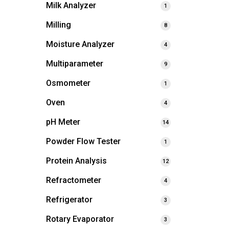
Milk Analyzer
1
Milling
8
Moisture Analyzer
4
Multiparameter
9
Osmometer
1
Oven
4
pH Meter
14
Powder Flow Tester
1
Protein Analysis
12
Refractometer
4
Refrigerator
3
Rotary Evaporator
3