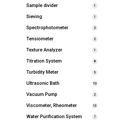
Sample divider
1
Sieving
1
Spectrophotometer
2
Tensiometer
2
Texture Analyzer
1
Titration System
8
Turbidity Meter
5
Ultrasonic Bath
10
Vacuum Pump
2
Viscometer, Rheometer
13
Water Purification System
7