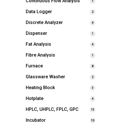
Continuous Flow Analysis
1
Data Logger
2
Discrete Analyzer
4
Dispenser
1
Fat Analysis
4
Fibre Analysis
1
Furnace
8
Glassware Washer
2
Heating Block
3
Hotplate
4
HPLC, UHPLC, FPLC, GPC
13
Incubator
10