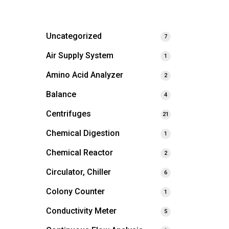
Uncategorized
7
Air Supply System
1
Amino Acid Analyzer
2
Balance
4
Centrifuges
21
Chemical Digestion
1
Chemical Reactor
2
Circulator, Chiller
6
Colony Counter
1
Conductivity Meter
5