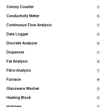
Colony Counter
1
Conductivity Meter
5
Continuous Flow Analysis
1
Data Logger
2
Discrete Analyzer
4
Dispenser
1
Fat Analysis
4
Fibre Analysis
1
Furnace
8
Glassware Washer
2
Heating Block
3
Hotplate
4