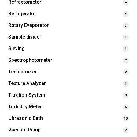
Refractometer
4
Refrigerator
3
Rotary Evaporator
3
Sample divider
1
Sieving
1
Spectrophotometer
2
Tensiometer
2
Texture Analyzer
1
Titration System
8
Turbidity Meter
5
Ultrasonic Bath
10
Vacuum Pump
2