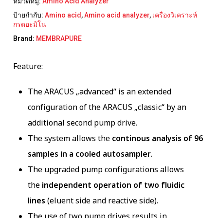
หมวดหมู่:
Amino Acid Analyzer
ป้ายกำกับ:
Amino acid
,
Amino acid analyzer
,
เครื่องวิเคราะห์
กรดอะมิโน
Brand:
MEMBRAPURE
Feature:
The ARACUS „advanced“ is an extended
configuration of the ARACUS „classic“ by an
additional second pump drive.
The system allows the
continous analysis of 96
samples in a cooled autosampler
.
The upgraded pump configurations allows
the
independent operation of two fluidic
lines
(eluent side and reactive side).
The use of two pump drives results in