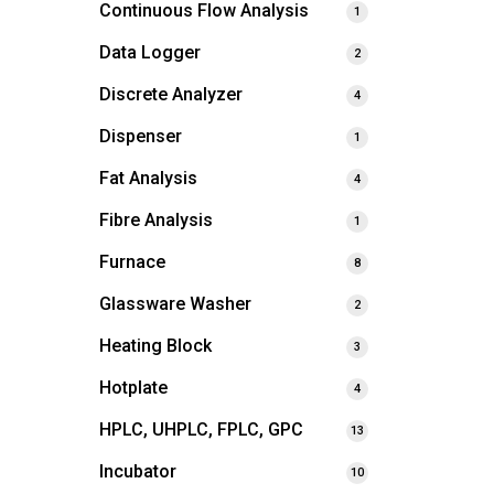
Continuous Flow Analysis
1
Data Logger
2
Discrete Analyzer
4
Dispenser
1
Fat Analysis
4
Fibre Analysis
1
Furnace
8
Glassware Washer
2
Heating Block
3
Hotplate
4
HPLC, UHPLC, FPLC, GPC
13
Incubator
10