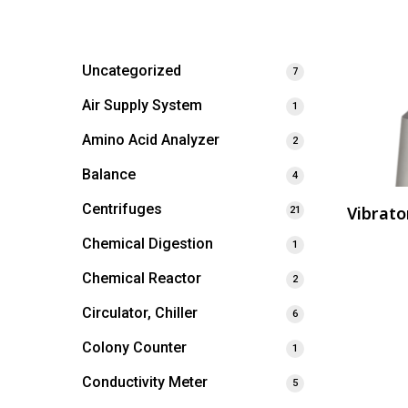
Uncategorized
7
Air Supply System
1
Amino Acid Analyzer
2
Balance
4
Centrifuges
Vibrato
21
Chemical Digestion
1
Chemical Reactor
2
Circulator, Chiller
6
Colony Counter
1
Conductivity Meter
5