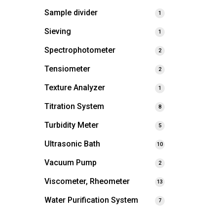
Sample divider
1
Sieving
1
Spectrophotometer
2
Tensiometer
2
Texture Analyzer
1
Titration System
8
Turbidity Meter
5
Ultrasonic Bath
10
Vacuum Pump
2
Viscometer, Rheometer
13
Water Purification System
7