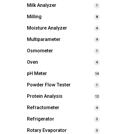
Milk Analyzer
1
Milling
8
Moisture Analyzer
4
Multiparameter
9
Osmometer
1
Oven
4
pH Meter
14
Powder Flow Tester
1
Protein Analysis
12
Refractometer
4
Refrigerator
3
Rotary Evaporator
3