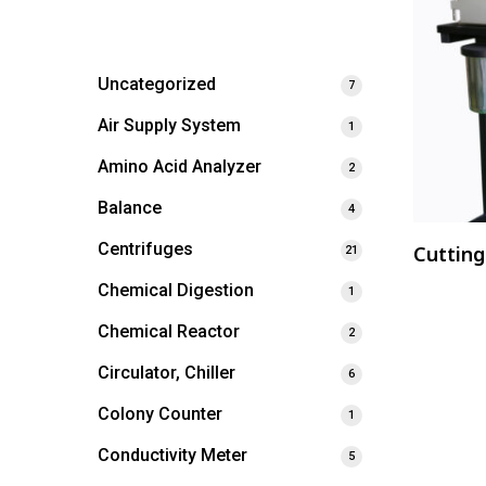
Uncategorized
7
Air Supply System
1
Amino Acid Analyzer
2
Balance
4
Centrifuges
Cutting
21
Chemical Digestion
1
Chemical Reactor
2
Circulator, Chiller
6
Colony Counter
1
Conductivity Meter
5