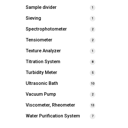
Sample divider
1
Sieving
1
Spectrophotometer
2
Tensiometer
2
Texture Analyzer
1
Titration System
8
Turbidity Meter
5
Ultrasonic Bath
10
Vacuum Pump
2
Viscometer, Rheometer
13
Water Purification System
7