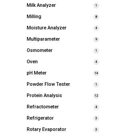
Milk Analyzer
1
Milling
8
Moisture Analyzer
4
Multiparameter
9
Osmometer
1
Oven
4
pH Meter
14
Powder Flow Tester
1
Protein Analysis
12
Refractometer
4
Refrigerator
3
Rotary Evaporator
3