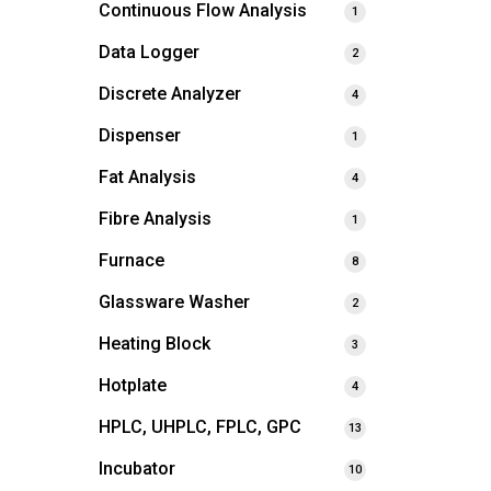
Continuous Flow Analysis
1
Data Logger
2
Discrete Analyzer
4
Dispenser
1
Fat Analysis
4
Fibre Analysis
1
Furnace
8
Glassware Washer
2
Heating Block
3
Hotplate
4
HPLC, UHPLC, FPLC, GPC
13
Incubator
10