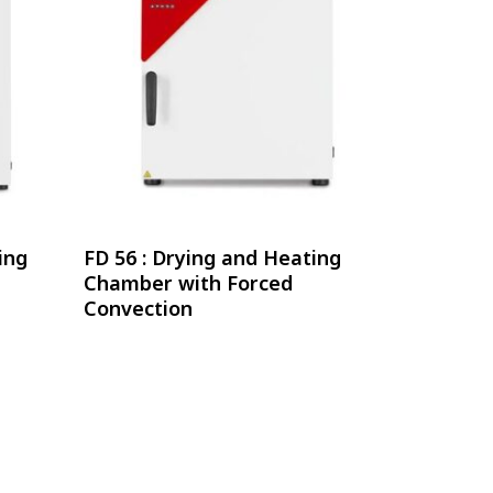
อ่านเพิ่ม
ing
FD 56 : Drying and Heating
Chamber with Forced
Convection