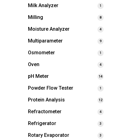
Milk Analyzer
1
Milling
8
Moisture Analyzer
4
Multiparameter
9
Osmometer
1
Oven
4
pH Meter
14
Powder Flow Tester
1
Protein Analysis
12
Refractometer
4
Refrigerator
3
Rotary Evaporator
3