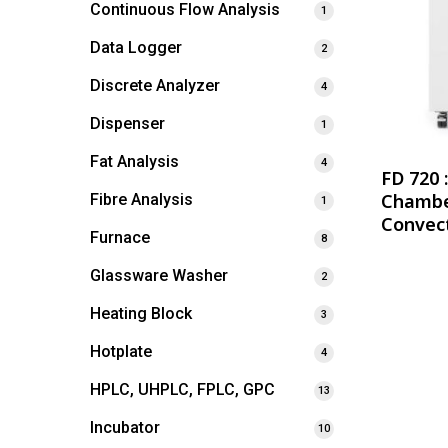
Continuous Flow Analysis
1
Data Logger
2
Discrete Analyzer
4
Dispenser
1
Fat Analysis
4
FD 720 
Chambe
Fibre Analysis
1
Convec
Furnace
8
Glassware Washer
2
Heating Block
3
Hotplate
4
HPLC, UHPLC, FPLC, GPC
13
Incubator
10