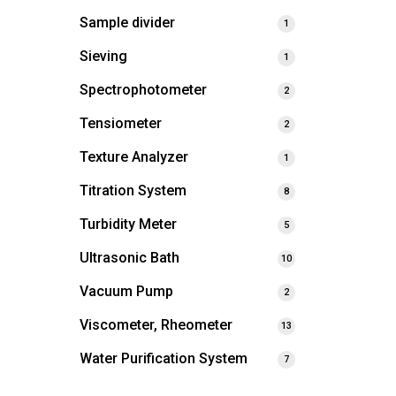
Sample divider
1
Sieving
1
Spectrophotometer
2
Tensiometer
2
Texture Analyzer
1
Titration System
8
Turbidity Meter
5
Ultrasonic Bath
10
Vacuum Pump
2
Viscometer, Rheometer
13
Water Purification System
7