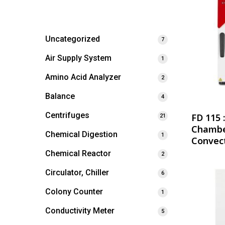
Uncategorized
7
Air Supply System
1
Amino Acid Analyzer
2
Balance
4
Centrifuges
FD 115 
21
Chambe
Chemical Digestion
1
Convec
Chemical Reactor
2
Circulator, Chiller
6
Colony Counter
1
Conductivity Meter
5