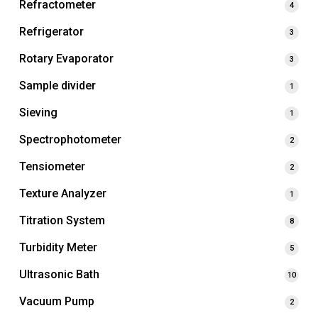
Refractometer
4
Refrigerator
3
Rotary Evaporator
3
Sample divider
1
Sieving
1
Spectrophotometer
2
Tensiometer
2
Texture Analyzer
1
Titration System
8
Turbidity Meter
5
Ultrasonic Bath
10
Vacuum Pump
2