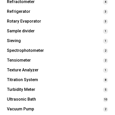
Refractometer
4
Refrigerator
3
Rotary Evaporator
3
Sample divider
1
Sieving
1
Spectrophotometer
2
Tensiometer
2
Texture Analyzer
1
Titration System
8
Turbidity Meter
5
Ultrasonic Bath
10
Vacuum Pump
2