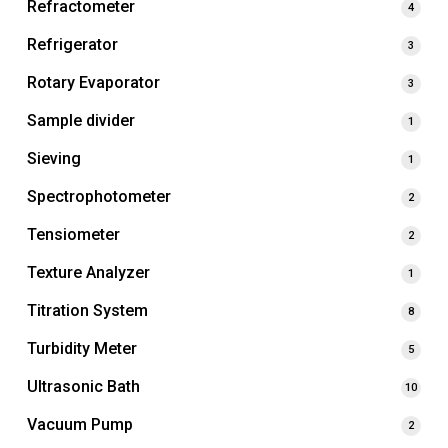
Refractometer
4
Refrigerator
3
Rotary Evaporator
3
Sample divider
1
Sieving
1
Spectrophotometer
2
Tensiometer
2
Texture Analyzer
1
Titration System
8
Turbidity Meter
5
Ultrasonic Bath
10
Vacuum Pump
2