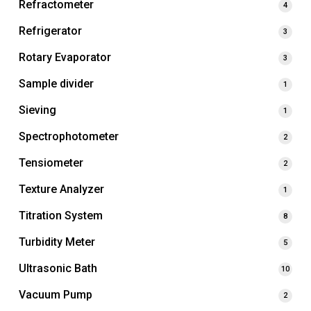
Refractometer
4
Refrigerator
3
Rotary Evaporator
3
Sample divider
1
Sieving
1
Spectrophotometer
2
Tensiometer
2
Texture Analyzer
1
Titration System
8
Turbidity Meter
5
Ultrasonic Bath
10
Vacuum Pump
2