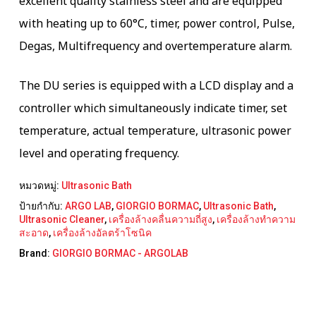
excellent quality stainless steel and are equipped
with heating up to 60°C, timer, power control, Pulse,
Degas, Multifrequency and overtemperature alarm.
The DU series is equipped with a LCD display and a
controller which simultaneously indicate timer, set
temperature, actual temperature, ultrasonic power
level and operating frequency.
หมวดหมู่:
Ultrasonic Bath
ป้ายกำกับ:
ARGO LAB
,
GIORGIO BORMAC
,
Ultrasonic Bath
,
Ultrasonic Cleaner
,
เครื่องล้างคลื่นความถี่สูง
,
เครื่องล้างทำความ
สะอาด
,
เครื่องล้างอัลตร้าโซนิค
Brand:
GIORGIO BORMAC - ARGOLAB