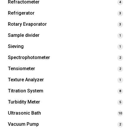
Refractometer
4
Refrigerator
3
Rotary Evaporator
3
Sample divider
1
Sieving
1
Spectrophotometer
2
Tensiometer
2
Texture Analyzer
1
Titration System
8
Turbidity Meter
5
Ultrasonic Bath
10
Vacuum Pump
2