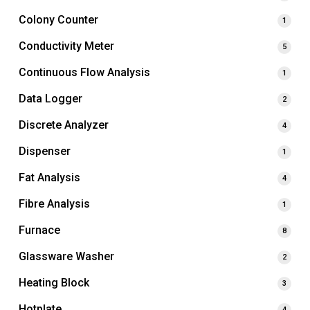
Colony Counter
1
Conductivity Meter
5
Continuous Flow Analysis
1
Data Logger
2
Discrete Analyzer
4
Dispenser
1
Fat Analysis
4
Fibre Analysis
1
Furnace
8
Glassware Washer
2
Heating Block
3
Hotplate
4