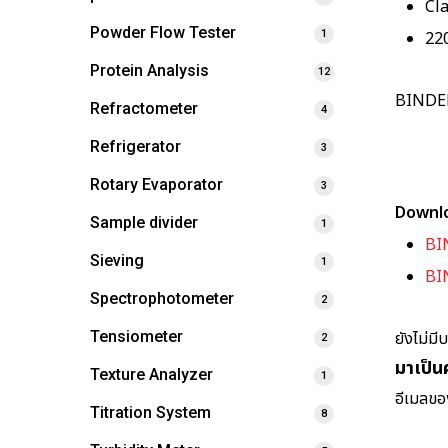
Cl
Powder Flow Tester
22
1
Protein Analysis
12
BINDE
Refractometer
4
Refrigerator
3
Rotary Evaporator
3
Downl
Sample divider
1
BI
Sieving
1
BI
Spectrophotometer
2
ยังไม่มี
Tensiometer
2
มาเป็น
Texture Analyzer
1
อีเมลขอ
Titration System
8