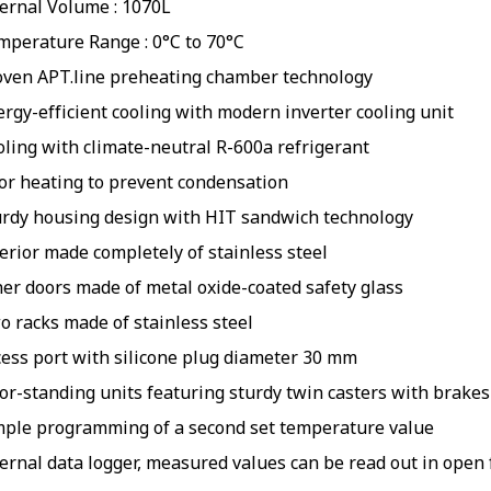
ternal Volume : 1070L
mperature Range : 0°C to 70°C
oven APT.line preheating chamber technology
rgy-efficient cooling with modern inverter cooling unit
oling with climate-neutral R-600a refrigerant
or heating to prevent condensation
urdy housing design with HIT sandwich technology
erior made completely of stainless steel
ner doors made of metal oxide-coated safety glass
o racks made of stainless steel
cess port with silicone plug diameter 30 mm
or-standing units featuring sturdy twin casters with brakes 
mple programming of a second set temperature value
ternal data logger, measured values can be read out in open