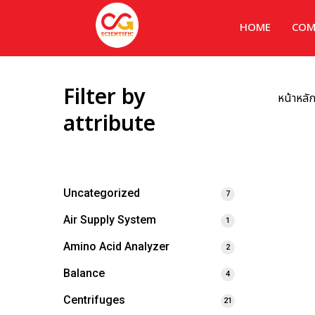
HOME
COM
Filter by
หน้าหลั
attribute
Uncategorized
7
Air Supply System
1
Amino Acid Analyzer
2
Balance
4
Centrifuges
21