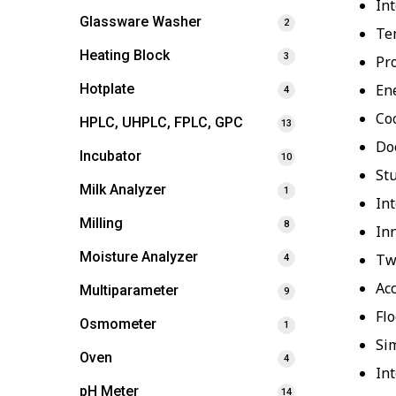
In
Glassware Washer
2
Te
Heating Block
3
Pr
Ene
Hotplate
4
Co
HPLC, UHPLC, FPLC, GPC
13
Do
Incubator
10
St
Milk Analyzer
1
Int
Milling
8
In
Moisture Analyzer
Tw
4
Ac
Multiparameter
9
Flo
Osmometer
1
Si
Oven
4
In
pH Meter
14