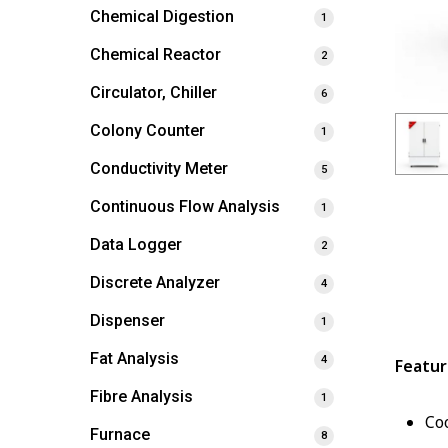
Chemical Digestion
1
Chemical Reactor
2
Circulator, Chiller
6
Colony Counter
1
Conductivity Meter
5
Continuous Flow Analysis
1
Data Logger
2
Discrete Analyzer
4
Dispenser
1
Fat Analysis
4
Featur
Fibre Analysis
1
Co
Furnace
8