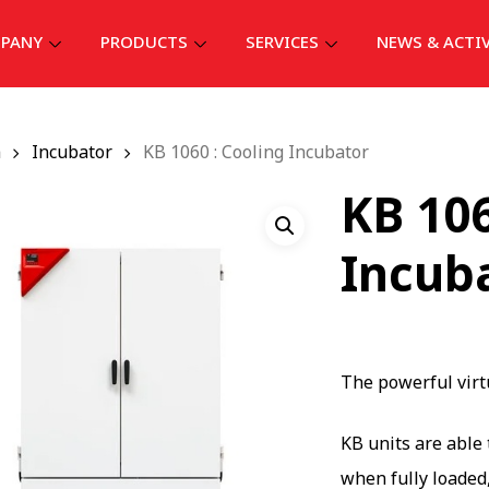
PANY
PRODUCTS
SERVICES
NEWS & ACTI
ก
Incubator
KB 1060 : Cooling Incubator
KB 106
Incub
The powerful virt
KB units are able
when fully loaded,