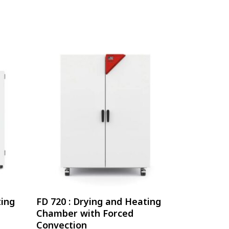
อ่านเพิ่ม
ting
FD 720 : Drying and Heating
Chamber with Forced
Convection