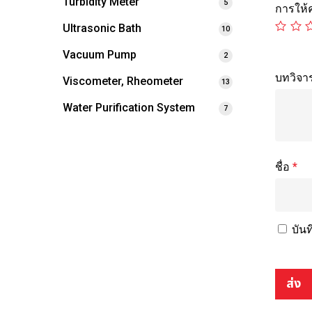
Turbidity Meter
5
การให
Ultrasonic Bath
10
Vacuum Pump
2
บทวิจา
Viscometer, Rheometer
13
Water Purification System
7
ชื่อ
*
บันท