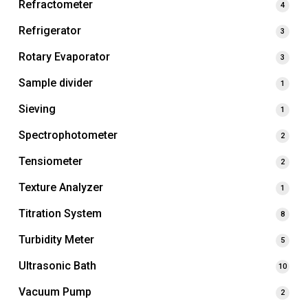
Refractometer
4
Refrigerator
3
Rotary Evaporator
3
Sample divider
1
Sieving
1
Spectrophotometer
2
Tensiometer
2
Texture Analyzer
1
Titration System
8
Turbidity Meter
5
Ultrasonic Bath
10
Vacuum Pump
2