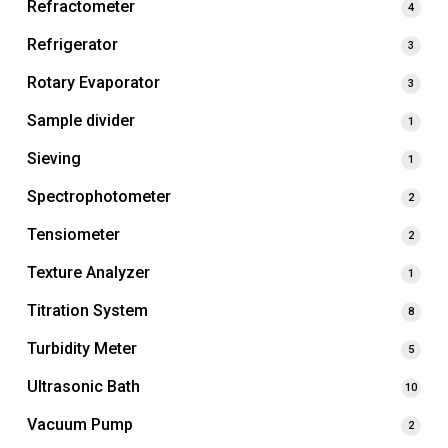
Refractometer
4
Refrigerator
3
Rotary Evaporator
3
Sample divider
1
Sieving
1
Spectrophotometer
2
Tensiometer
2
Texture Analyzer
1
Titration System
8
Turbidity Meter
5
Ultrasonic Bath
10
Vacuum Pump
2