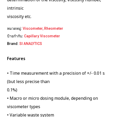
determination of the viscosity, viscosity number,
intrinsic
viscosity etc.
หมวดหมู่:
Viscometer, Rheometer
ป้ายกำกับ:
Capillary Viscometer
Brand:
SI ANALYTICS
Features
• Time measurement with a precision of +/- 0.01 s
(but less precise than
0.1%)
• Macro or micro dosing module, depending on
viscometer types
• Variable waste system