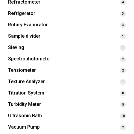
Refractometer
4
Refrigerator
3
Rotary Evaporator
3
Sample divider
1
Sieving
1
Spectrophotometer
2
Tensiometer
2
Texture Analyzer
1
Titration System
8
Turbidity Meter
5
Ultrasonic Bath
10
Vacuum Pump
2