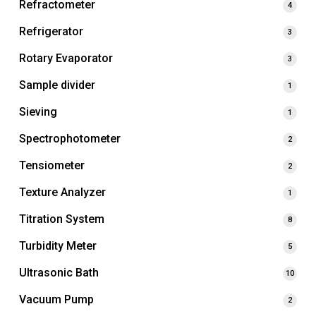
Refractometer
4
Refrigerator
3
Rotary Evaporator
3
Sample divider
1
Sieving
1
Spectrophotometer
2
Tensiometer
2
Texture Analyzer
1
Titration System
8
Turbidity Meter
5
Ultrasonic Bath
10
Vacuum Pump
2